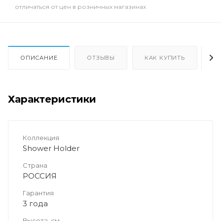
отличаться от цен в розничных магазинах
ОПИСАНИЕ
ОТЗЫВЫ
КАК КУПИТЬ
О
Характеристики
Коллекция
Shower Holder
Страна
РОССИЯ
Гарантия
3 года
Высота, см