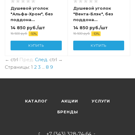
Душевой уголок
Душевой уголок
"Альфа-Хром", без
"Вента-Блэк", без
поддона
поддона
800x800x1850
1000x800x1850
14 850
руб.
/шт
14 850
руб.
/шт
16 500
руб.
16 500
руб.
-
10
%
-
10
%
КУПИТЬ
КУПИТЬ
←
ctrl
Пред.
След.
ctrl
→
Страницы:
1
2
3
...
8
9
КАТАЛОГ
АКЦИИ
УСЛУГИ
БРЕНДЫ
+7 (343) 328-74-64