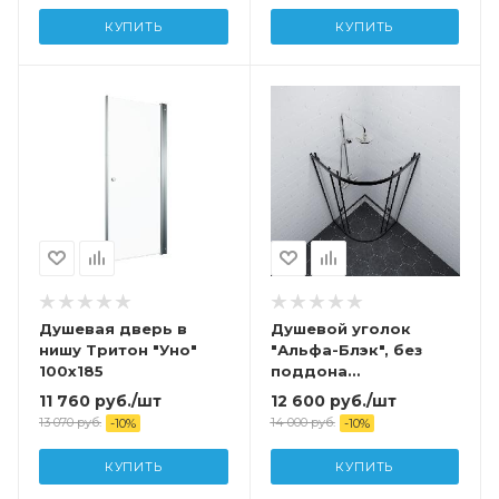
КУПИТЬ
КУПИТЬ
Душевая дверь в
Душевой уголок
нишу Тритон "Уно"
"Альфа-Блэк", без
100x185
поддона
900x900x1850
11 760
руб.
/шт
12 600
руб.
/шт
13 070
руб.
14 000
руб.
-
10
%
-
10
%
КУПИТЬ
КУПИТЬ