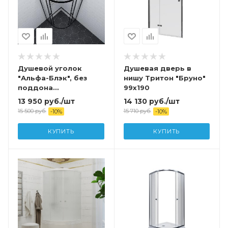
Душевой уголок
Душевая дверь в
"Альфа-Блэк", без
нишу Тритон "Бруно"
поддона
99x190
1000x1000x1850
13 950
руб.
/шт
14 130
руб.
/шт
15 500
руб.
15 710
руб.
-
10
%
-
10
%
КУПИТЬ
КУПИТЬ