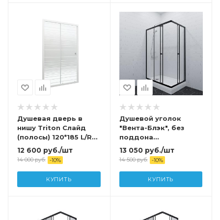
Душевая дверь в
Душевой уголок
нишу Triton Слайд
"Вента-Блэк", без
(полосы) 120*185 L/R
поддона
без поддона
900x900x1850
12 600
руб.
/шт
13 050
руб.
/шт
14 000
руб.
14 500
руб.
-
10
%
-
10
%
КУПИТЬ
КУПИТЬ