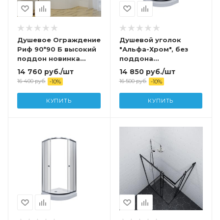
Душевое Ограждение
Душевой уголок
Риф 90*90 Б высокий
"Альфа-Хром", без
поддон новинка
поддона
Официальный дилер
900x900x1850
14 760
руб.
/шт
14 850
руб.
/шт
Тритон
16 400
руб.
16 500
руб.
-
10
%
-
10
%
КУПИТЬ
КУПИТЬ