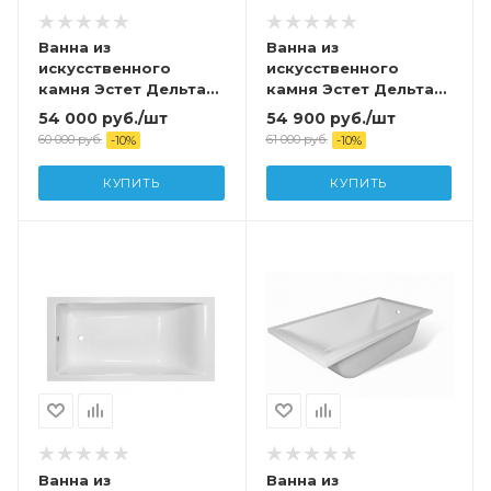
Ванна из
Ванна из
искусственного
искусственного
камня Эстет Дельта
камня Эстет Дельта
150А 150х70 с
170А 170х70 с
54 000
руб.
/шт
54 900
руб.
/шт
возможностью
возможностью
60 000
руб.
61 000
руб.
-
10
%
-
10
%
изменения размера
изменения размера
(комплект) с
(комплект с
КУПИТЬ
КУПИТЬ
подставкой и сливом
подставкой и сливом
Ванна из
Ванна из