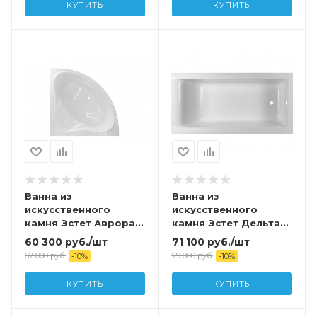
КУПИТЬ
КУПИТЬ
подставкой и сливом
Ванна из
Ванна из
искусственного
искусственного
камня Эстет Аврора
камня Эстет Дельта
140х140
180х80 с
60 300
руб.
/шт
71 100
руб.
/шт
возможностью
67 000
руб.
79 000
руб.
-
10
%
-
10
%
изменения размера
(комплект) с
КУПИТЬ
КУПИТЬ
подставкой и сливом