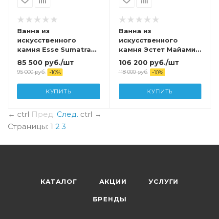
Ванна из
Ванна из
искусственного
искусственного
камня Esse Sumatra
камня Эстет Майами
170*75
160х75
85 500
руб.
/шт
106 200
руб.
/шт
95 000
руб.
118 000
руб.
-
10
%
-
10
%
КУПИТЬ
КУПИТЬ
←
ctrl
Пред.
След.
ctrl
→
Страницы:
1
2
3
КАТАЛОГ
АКЦИИ
УСЛУГИ
БРЕНДЫ