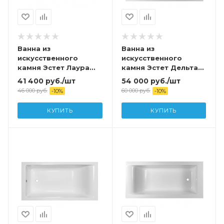
Ванна из
Ванна из
искусственного
искусственного
камня Эстет Лаура
камня Эстет Дельта
170х70 с
160А 160х70 с
41 400
руб.
/шт
54 000
руб.
/шт
возможностью
возможностью
46 000
руб.
60 000
руб.
-
10
%
-
10
%
изменения размера
изменения размера
(комплект) с
(комплект) с
КУПИТЬ
КУПИТЬ
подставкой и сливом
подставкой и сливом