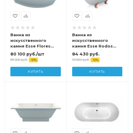
Ванна из
Ванна из
искусственного
искусственного
камня Esse Flores
камня Esse Rodos
149*101,5(103) R
195*90 ножки бронза
80 100
руб.
/шт
84 430
руб.
(комплект)
89 000
руб.
93 820
руб.
-
10
%
-
10
%
КУПИТЬ
КУПИТЬ