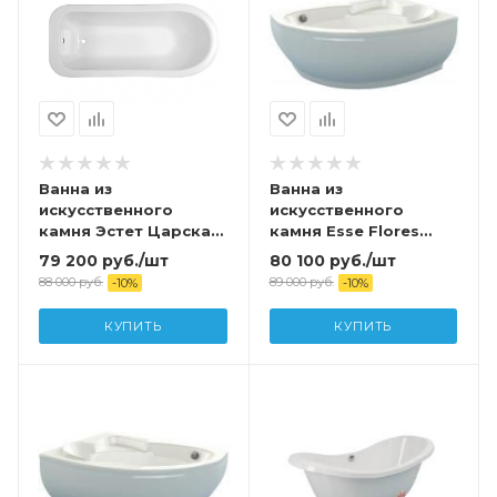
Ванна из
Ванна из
искусственного
искусственного
камня Эстет Царская
камня Esse Flores
150х73 ножки хром
149*101,5(103) L
79 200
руб.
/шт
80 100
руб.
/шт
,золото,бронза,
88 000
руб.
89 000
руб.
-
10
%
-
10
%
(комплект) с ножками
и сливом
КУПИТЬ
КУПИТЬ