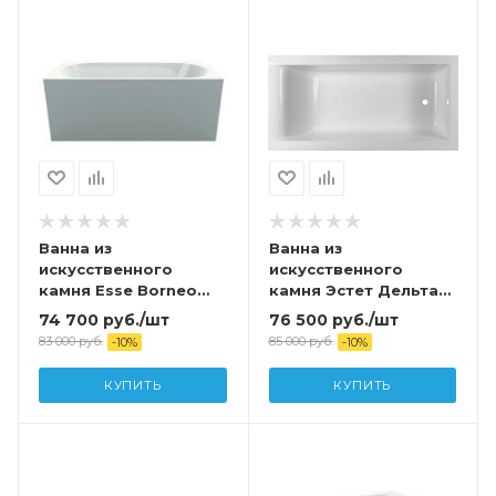
Ванна из
Ванна из
искусственного
искусственного
камня Esse Borneo
камня Эстет Дельта
180*80
190х90 с
74 700
руб.
/шт
76 500
руб.
/шт
возможностью
83 000
руб.
85 000
руб.
-
10
%
-
10
%
изменения размера
(комплект) с
КУПИТЬ
КУПИТЬ
подставкой и сливом