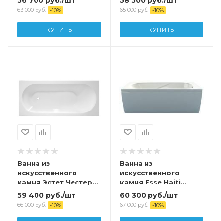
56 700
руб.
/шт
58 500
руб.
/шт
возможностью
возможностью
63 000
руб.
65 000
руб.
-
10
%
-
10
%
изменения размера
изменения размера с
(комплект с ножками
подставкой и сливом
КУПИТЬ
КУПИТЬ
и сливом
Ванна из
Ванна из
искусственного
искусственного
камня Эстет Честер
камня Esse Haiti
170х75 с
150*75
59 400
руб.
/шт
60 300
руб.
/шт
возможностью
66 000
руб.
67 000
руб.
-
10
%
-
10
%
изменения размера
(комплект) с