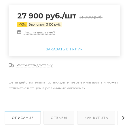
27 900
руб.
/шт
31 000
руб.
-
10
%
Экономия
3 100
руб.
Нашли дешевле?
ЗАКАЗАТЬ В 1 КЛИК
Рассчитать доставку
Цена действительна только для интернет-магазина и может
отличаться от цен в розничных магазинах
ОПИСАНИЕ
ОТЗЫВЫ
КАК КУПИТЬ
О