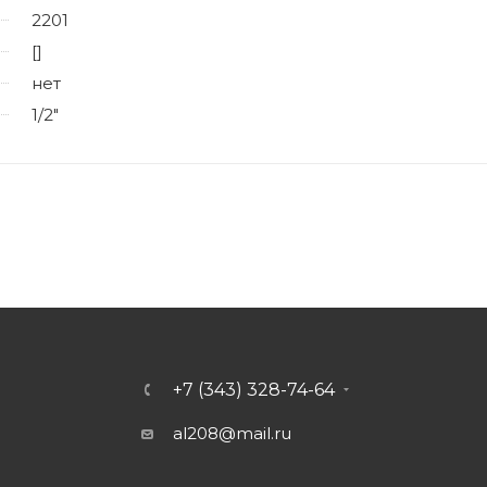
2201
[]
нет
1/2"
+7 (343) 328-74-64
al208@mail.ru