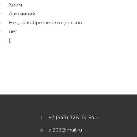
Хром
Алюминий
Нет, приобретается отдельно
нет
[]
+7 (343) 328-74-64
al208@mail.ru