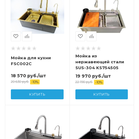
Мойка из
Мойка для кухни
нержавеющей стали
FSC002C
SUS-304 KS754505
18 570
руб.
/шт
19 970
руб.
/шт
20 630
руб.
22 190
руб.
-
10
%
-
10
%
КУПИТЬ
КУПИТЬ