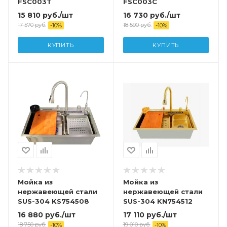
FSC003T
FSC003C
15 810
руб.
/шт
16 730
руб.
/шт
17 570
руб.
18 590
руб.
-
10
%
-
10
%
КУПИТЬ
КУПИТЬ
Мойка из
Мойка из
нержавеющей стали
нержавеющей стали
SUS-304 KS754508
SUS-304 KN754512
16 880
руб.
/шт
17 110
руб.
/шт
18 750
руб.
19 010
руб.
-
10
%
-
10
%