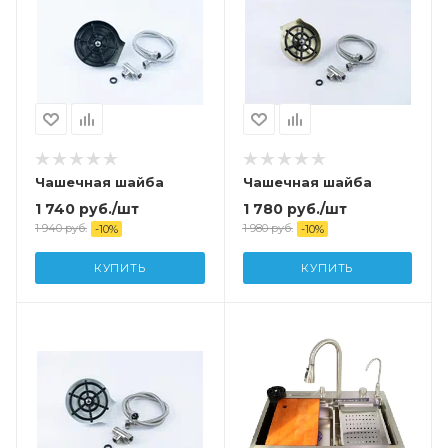
Чашечная шайба
Чашечная шайба
1 740
руб.
/шт
1 780
руб.
/шт
1 940
руб.
1 980
руб.
-
10
%
-
10
%
КУПИТЬ
КУПИТЬ