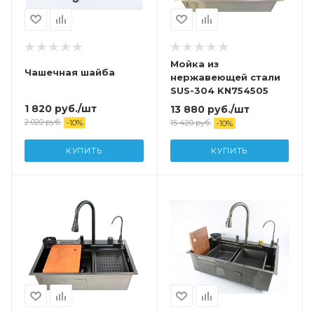
Мойка из
Чашечная шайба
нержавеющей стали
SUS-304 KN754505
1 820
руб.
/шт
13 880
руб.
/шт
2 020
руб.
15 420
руб.
-
10
%
-
10
%
КУПИТЬ
КУПИТЬ