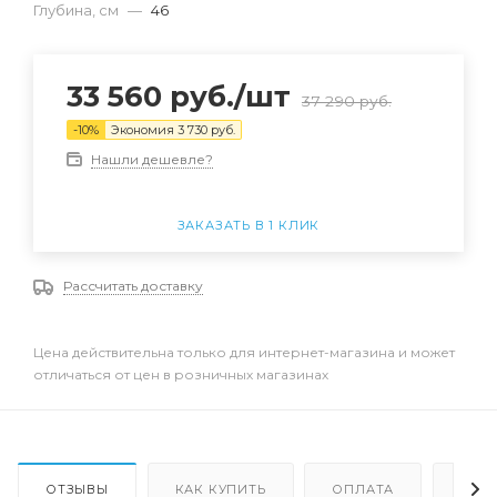
Глубина, см
—
46
33 560
руб.
/шт
37 290
руб.
-
10
%
Экономия
3 730
руб.
Нашли дешевле?
ЗАКАЗАТЬ В 1 КЛИК
Рассчитать доставку
Цена действительна только для интернет-магазина и может
отличаться от цен в розничных магазинах
ОТЗЫВЫ
КАК КУПИТЬ
ОПЛАТА
ДОС