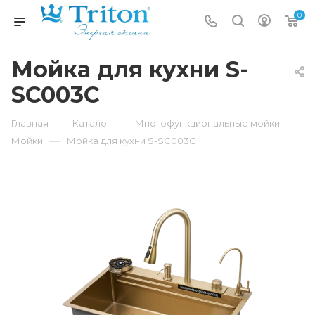
0
Мойка для кухни S-
SC003C
—
—
—
Главная
Каталог
Многофункциональные мойки
—
Мойки
Мойка для кухни S-SC003C