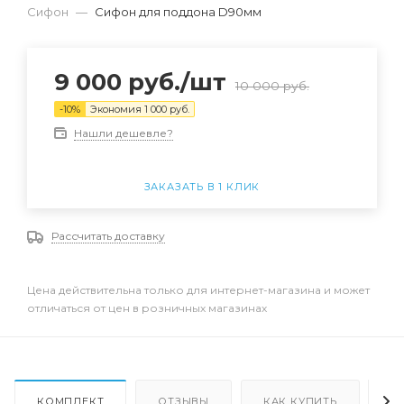
Сифон
—
Сифон для поддона D90мм
9 000
руб.
/шт
10 000
руб.
-
10
%
Экономия
1 000
руб.
Нашли дешевле?
ЗАКАЗАТЬ В 1 КЛИК
Рассчитать доставку
Цена действительна только для интернет-магазина и может
отличаться от цен в розничных магазинах
КОМПЛЕКТ
ОТЗЫВЫ
КАК КУПИТЬ
О