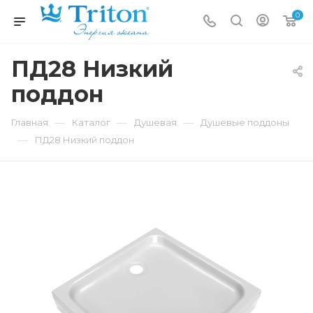
0
ПД28 Низкий
поддон
—
—
—
Главная
Каталог
Душевая
Душевые поддоны
—
ПД28 Низкий поддон