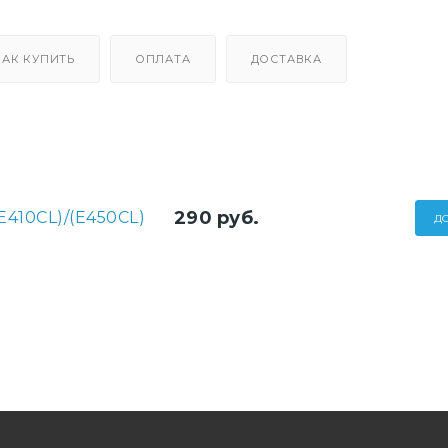
КАК КУПИТЬ
ОПЛАТА
ДОСТАВКА
290
руб.
Е410CL)/(Е450CL)
Д