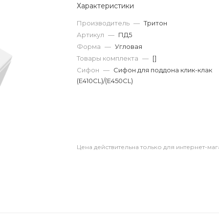
Характеристики
Производитель
—
Тритон
Артикул
—
ПД5
Форма
—
Угловая
Товары комплекта
—
[]
Сифон
—
Сифон для поддона клик-клак
(Е410CL)/(Е450CL)
Цена действительна только для интернет-маг