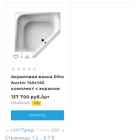
Акриловая ванна Riho
Austin 145х145
комплект с экраном
137 700
руб.
/шт
153 000
руб.
-
10
%
КУПИТЬ
←
ctrl
Пред.
След.
ctrl
→
Страницы:
1
2
...
6
7
8